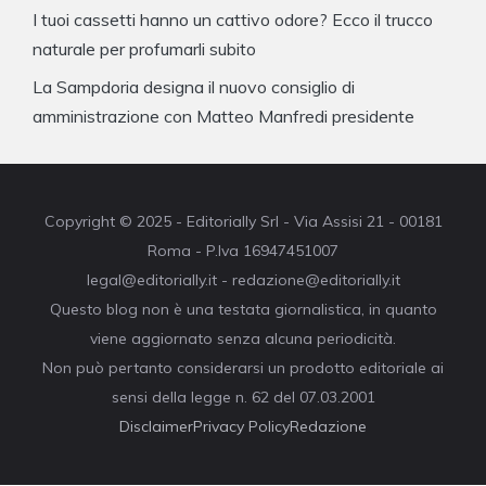
I tuoi cassetti hanno un cattivo odore? Ecco il trucco
naturale per profumarli subito
La Sampdoria designa il nuovo consiglio di
amministrazione con Matteo Manfredi presidente
Copyright © 2025 - Editorially Srl - Via Assisi 21 - 00181
Roma - P.Iva 16947451007
legal@editorially.it - redazione@editorially.it
Questo blog non è una testata giornalistica, in quanto
viene aggiornato senza alcuna periodicità.
Non può pertanto considerarsi un prodotto editoriale ai
sensi della legge n. 62 del 07.03.2001
Disclaimer
Privacy Policy
Redazione