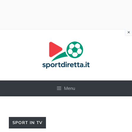
×
Vai
al
contenuto
Menu
SPORT IN TV