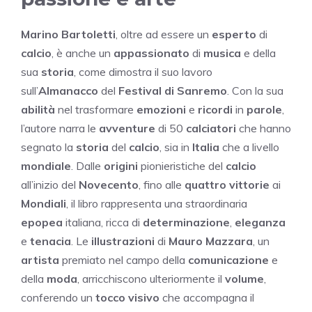
Marino Bartoletti
, oltre ad essere un
esperto
di
calcio
, è anche un
appassionato
di
musica
e della
sua
storia
, come dimostra il suo lavoro
sull’
Almanacco
del
Festival di Sanremo
. Con la sua
abilità
nel trasformare
emozioni
e
ricordi
in
parole
,
l’autore narra le
avventure
di 50
calciatori
che hanno
segnato la
storia
del
calcio
, sia in
Italia
che a livello
mondiale
. Dalle
origini
pionieristiche del
calcio
all’inizio del
Novecento
, fino alle
quattro vittorie
ai
Mondiali
, il libro rappresenta una straordinaria
epopea
italiana, ricca di
determinazione
,
eleganza
e
tenacia
. Le
illustrazioni
di
Mauro Mazzara
, un
artista
premiato nel campo della
comunicazione
e
della
moda
, arricchiscono ulteriormente il
volume
,
conferendo un
tocco visivo
che accompagna il