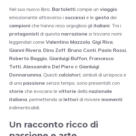
Nel suo nuovo libro,
Bartoletti
compie un
viaggio
emozionante attraverso i
successi
e le
gesta
dei
campioni
che hanno reso orgogliosi gli
italiani
. Tra i
protagonisti
di questa
narrazione
si trovano nomi
leggendari come
Valentino Mazzola
,
Gigi Riva
,
Gianni Rivera
,
Dino Zoff
,
Bruno Conti
,
Paolo Rossi
,
Roberto Baggio
,
Gianluigi Buffon
,
Francesco
Totti
,
Alessandro Del Piero
e
Gianluigi
Donnarumma
. Questi
calciatori
, simboli di un’epoca e
di una
passione
senza tempo, sono presentati con
storie
che evocano le
vittorie
della
nazionale
italiana
, permettendo ai
lettori
di rivivere
momenti
indimenticabili.
Un racconto ricco di
passione e arte