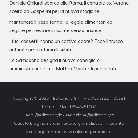
Daniele Ghilardi sbarca alla Roma: il centrale ex Verona
scelto da Gasperini per la nuova stagione
mantenere il peso forma: le regole alimentari da
seguire per restare in salute senza rinunce
I tuoi cassetti hanno un cattivo odore? Ecco il trucco
naturale per profumarli subito
La Sampdoria designa il nuovo consiglio di
amministrazione con Matteo Manfredi presidente
Copyright © 2025 - Editorially Srl - Via Assisi 21 - 00181
Roma - P.Iva 16947451007
legal@editorially.it - redazione@editorially.it
Questo blog non è una testata giornalistica, in quanto
viene aggiornato senza alcuna periodicità.