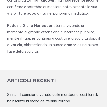
conta circa 14mila
follower
, ma il suo recente legame
con
Fedez
potrebbe aumentare notevolmente la sua
visibilità
e
popolarità
nel panorama mediatico.
Fedez
e
Giulia Honegger
stanno vivendo un
momento di grande attenzione e interesse pubblico,
mentre il
rapper
continua a costruire la sua vita dopo il
divorzio
, abbracciando un nuovo
amore
e una nuova
fase della sua vita.
ARTICOLI RECENTI
Sinner, il campione venuto dalle montagne: così Jannik
ha riscritto la storia del tennis italiano