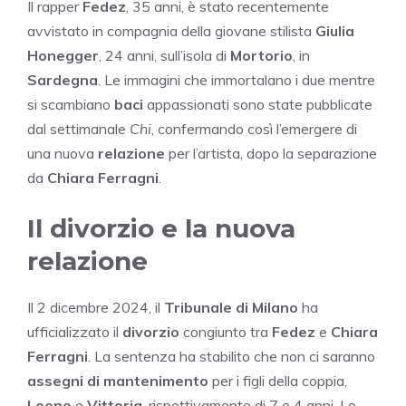
Il rapper
Fedez
, 35 anni, è stato recentemente
avvistato in compagnia della giovane stilista
Giulia
Honegger
, 24 anni, sull’isola di
Mortorio
, in
Sardegna
. Le immagini che immortalano i due mentre
si scambiano
baci
appassionati sono state pubblicate
dal settimanale
Chi
, confermando così l’emergere di
una nuova
relazione
per l’artista, dopo la separazione
da
Chiara Ferragni
.
Il divorzio e la nuova
relazione
Il 2 dicembre 2024, il
Tribunale di Milano
ha
ufficializzato il
divorzio
congiunto tra
Fedez
e
Chiara
Ferragni
. La sentenza ha stabilito che non ci saranno
assegni di mantenimento
per i figli della coppia,
Leone
e
Vittoria
, rispettivamente di 7 e 4 anni. Le