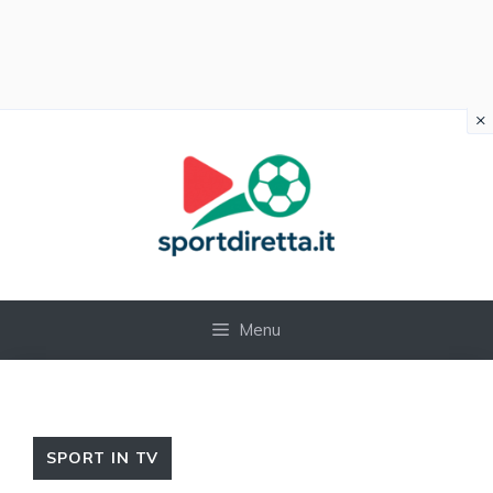
×
Vai
al
contenuto
Menu
SPORT IN TV