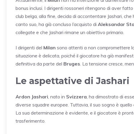
Attualmente, il
Milan
non ha intenzione di aumentare l’o
bonus inclusi. I dirigenti rossoneri ritengono di aver fatt
club belga, alla fine, decida di accontentare Jashari, che ha
canto suo, ha già concluso l’acquisto di
Aleksandar St
collegate e che Jashari rimane un obiettivo primario.
I dirigenti del
Milan
sono attenti a non compromettere la l
situazione è delicata, poiché il giocatore ha già manifesta
definitiva da parte del
Bruges
. La tensione cresce, men
Le aspettative di Jashari
Ardon Jashari
, nato in
Svizzera
, ha dimostrato di ess
diverse squadre europee. Tuttavia, il suo sogno è quello 
La sua determinazione è evidente, e il giocatore è pront
trasferimento.