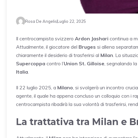
Rosa De Angelis
Luglio 22, 2025
Il centrocampista svizzero
Ardon Jashari
continua a ma
Attualmente, il giocatore del
Bruges
si allena separatam
chiaramente il desiderio di trasferirsi al
Milan
. La situaz
Supercoppa
contro l’
Union St. Gilloise
, segnalando la
Italia
.
Il 22 luglio 2025, a
Milano
, si svolgerà un incontro cruci
agente, il quale ha appena concluso un colloquio con i ra
centrocampista ribadirà la sua volontà di trasferirsi, ren
La trattativa tra Milan e 