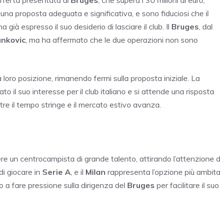
fferta presentata al
Bruges
, che supera i 30 milioni di euro,
o una proposta adeguata e significativa, e sono fiduciosi che il
 già espresso il suo desiderio di lasciare il club. Il
Bruges
, dal
ankovic
, ma ha affermato che le due operazioni non sono
oro posizione, rimanendo fermi sulla proposta iniziale. La
to il suo interesse per il club italiano e si attende una risposta
tre il tempo stringe e il mercato estivo avanza.
ere un centrocampista di grande talento, attirando l’attenzione d
di giocare in
Serie A
, e il
Milan
rappresenta l’opzione più ambita
o a fare pressione sulla dirigenza del
Bruges
per facilitare il suo