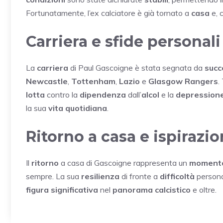
Fortunatamente, l’ex calciatore è già tornato a
casa
e, 
Carriera e sfide personali
La
carriera
di Paul Gascoigne è stata segnata da
succ
Newcastle
,
Tottenham
,
Lazio
e
Glasgow Rangers
.
lotta
contro la
dipendenza
dall’
alcol
e la
depression
la sua
vita quotidiana
.
Ritorno a casa e ispirazi
Il
ritorno
a casa di Gascoigne rappresenta un
moment
sempre. La sua
resilienza
di fronte a
difficoltà
personal
figura significativa
nel
panorama calcistico
e oltre.