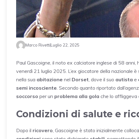
Marco Rivetti
Luglio 22, 2025
Paul Gascoigne, il noto ex calciatore inglese di 58 anni
venerdì 21 luglio 2025. L’ex giocatore della nazionale è
nella sua
abitazione
nel
Dorset
, dove il suo
autista
e
semi incosciente
. Secondo quanto riportato dall’agen
soccorso
per un
problema alla gola
che lo affliggeva
Condizioni di salute e ri
Dopo il
ricovero
, Gascoigne è stato inizialmente colloc
condizioni
sono state dichiarate
stabili
, permettendo i