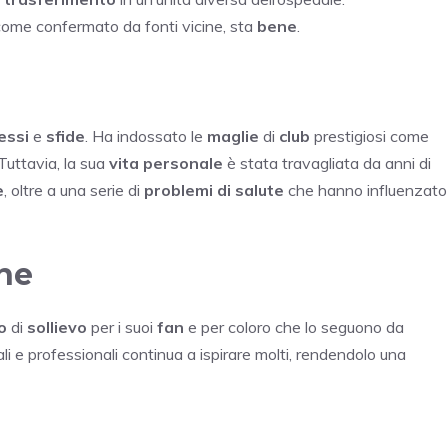
come confermato da fonti vicine, sta
bene
.
essi
e
sfide
. Ha indossato le
maglie
di
club
prestigiosi come
 Tuttavia, la sua
vita personale
è stata travagliata da anni di
e
, oltre a una serie di
problemi di salute
che hanno influenzato
one
o
di
sollievo
per i suoi
fan
e per coloro che lo seguono da
i e professionali continua a ispirare molti, rendendolo una