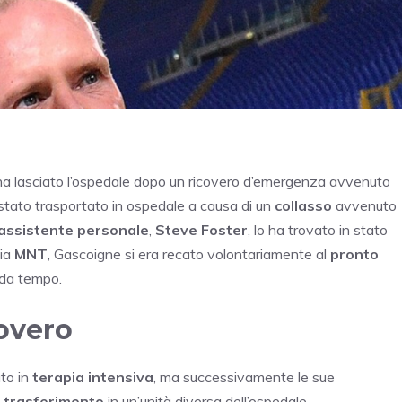
, ha lasciato l’ospedale dopo un ricovero d’emergenza avvenuto
 stato trasportato in ospedale a causa di un
collasso
avvenuto
assistente personale
,
Steve Foster
, lo ha trovato in stato
zia
MNT
, Gascoigne si era recato volontariamente al
pronto
 da tempo.
covero
ato in
terapia intensiva
, ma successivamente le sue
l
trasferimento
in un’unità diversa dell’ospedale.