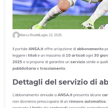
Marco Rivetti
Luglio 22, 2025
Il portale
ANSA.it
offre un’opzione di
abbonamento
pe
leggere i
titoli
e un massimo di
10 articoli
ogni
30 gior
2025
e si propone di garantire un
servizio
simile a quel
pubblicitaria
e
tracciamento
.
Dettagli del servizio di
L’abbonamento annuale a
ANSA.it
presenta alcune
car
non dovranno preoccuparsi di un
rinnovo automatico
.
raggiunto il
limite
dei
contenuti
consentiti, permettendo