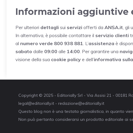
Informazioni aggiuntive 
Per ulteriori
dettagli
sui
servizi
offerti da
ANSA.it
, gl
In alternativa, è possibile contattare il
servizio clienti
t
al
numero verde
800 938 881
. L’
assistenza
è dispon
sabato
dalle
09:00
alle
14:00
. Per garantire una
navig
visione della sua
cookie policy
e dell’
informativa sulla
Copyright © 2025 - Editorially Srl - Via Assisi 21 - 00181
legal@editorially.it - redazione@editorially.it
Questo blog non è una testata giornalistica, in quanto vie
Non può pertanto considerarsi un prodotto editoriale ai se