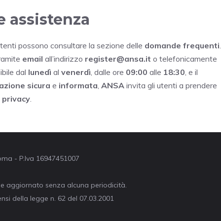
e assistenza
i utenti possono consultare la sezione delle
domande frequenti
.
ramite
email
all’indirizzo
register@ansa.it
o telefonicamente
ibile dal
lunedì
al
venerdì
, dalle ore
09:00
alle
18:30
, e il
azione sicura
e
informata
,
ANSA
invita gli utenti a prendere
 privacy
.
 Roma - P.Iva 16947451007
ne aggiornato senza alcuna periodicità.
nsi della legge n. 62 del 07.03.2001