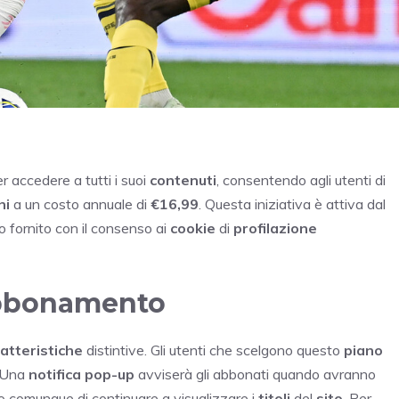
r accedere a tutti i suoi
contenuti
, consentendo agli utenti di
ni
a un costo annuale di
€16,99
. Questa iniziativa è attiva dal
lo fornito con il consenso ai
cookie
di
profilazione
 abbonamento
atteristiche
distintive. Gli utenti che scelgono questo
piano
 Una
notifica pop-up
avviserà gli abbonati quando avranno
 comunque di continuare a visualizzare i
titoli
del
sito
. Per