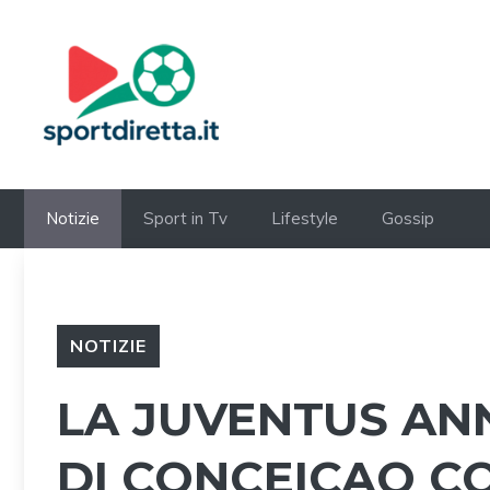
Vai
al
contenuto
Notizie
Sport in Tv
Lifestyle
Gossip
NOTIZIE
LA JUVENTUS AN
DI CONCEICAO C