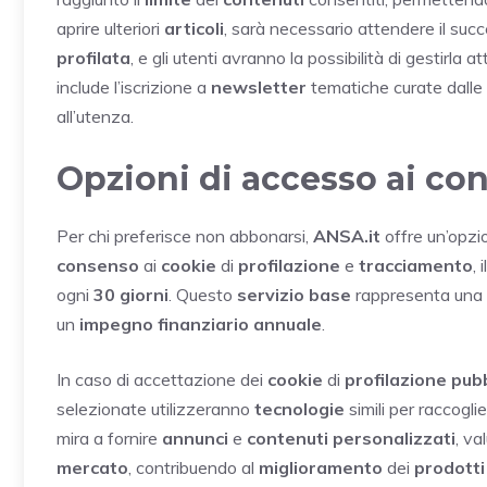
aprire ulteriori
articoli
, sarà necessario attendere il suc
profilata
, e gli utenti avranno la possibilità di gestirla 
include l’iscrizione a
newsletter
tematiche curate dalle
all’utenza.
Opzioni di accesso ai co
Per chi preferisce non abbonarsi,
ANSA.it
offre un’opzi
consenso
ai
cookie
di
profilazione
e
tracciamento
,
ogni
30 giorni
. Questo
servizio base
rappresenta una
un
impegno finanziario annuale
.
In caso di accettazione dei
cookie
di
profilazione pubb
selezionate utilizzeranno
tecnologie
simili per raccoglie
mira a fornire
annunci
e
contenuti personalizzati
, val
mercato
, contribuendo al
miglioramento
dei
prodotti