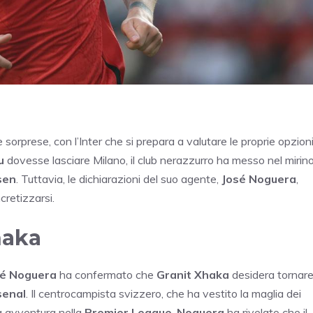
 sorprese, con l’Inter che si prepara a valutare le proprie opzion
u
dovesse lasciare Milano, il club nerazzurro ha messo nel mirin
sen
. Tuttavia, le dichiarazioni del suo agente,
José Noguera
,
retizzarsi.
haka
sé Noguera
ha confermato che
Granit Xhaka
desidera tornar
senal
. Il centrocampista svizzero, che ha vestito la maglia dei
a avventura nella
Premier League
.
Noguera
ha rivelato che il