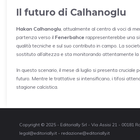
Il futuro di Calhanoglu
Hakan Calhanoglu
, attualmente al centro di voci di 
partenza verso il
Fenerbahce
rappresenterebbe una sign
qualità tecniche e sul suo contributo in campo. La socie
sostituto all’altezza e sta monitorando attentamente la s
In questo scenario, il mese di luglio si presenta cruciale pe
futuro. Mentre le trattative si intensificano, i tifosi att
stagione calcistica.
Copyright © 2025 - Editorially Srl - Via Assisi 21 - 00181
legal@editorially.it - redazione@editorially.it