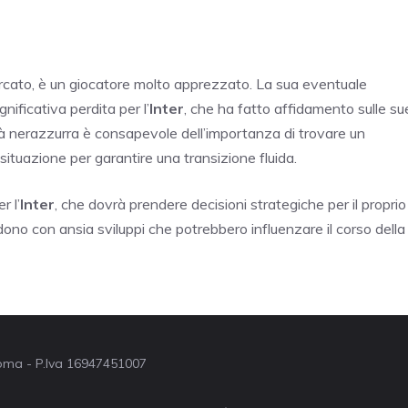
mercato, è un giocatore molto apprezzato. La sua eventuale
ificativa perdita per l’
Inter
, che ha fatto affidamento sulle su
tà nerazzurra è consapevole dell’importanza di trovare un
ituazione per garantire una transizione fluida.
r l’
Inter
, che dovrà prendere decisioni strategiche per il proprio
endono con ansia sviluppi che potrebbero influenzare il corso della
 Roma - P.Iva 16947451007