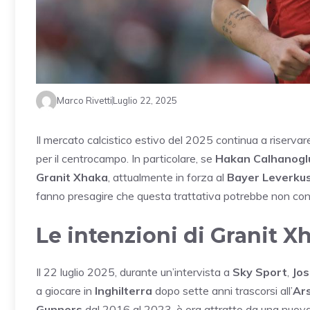
Marco Rivetti
Luglio 22, 2025
Il mercato calcistico estivo del 2025 continua a riservare
per il centrocampo. In particolare, se
Hakan Calhanogl
Granit Xhaka
, attualmente in forza al
Bayer Leverku
fanno presagire che questa trattativa potrebbe non conc
Le intenzioni di Granit X
Il 22 luglio 2025, durante un’intervista a
Sky Sport
,
Jo
a giocare in
Inghilterra
dopo sette anni trascorsi all’
Ar
Gunners
dal 2016 al 2023, è ora attratto da una nuov