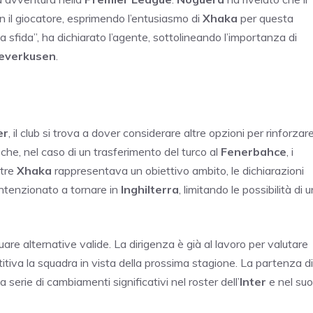
 il giocatore, esprimendo l’entusiasmo di
Xhaka
per questa
 sfida”, ha dichiarato l’agente, sottolineando l’importanza di
everkusen
.
er
, il club si trova a dover considerare altre opzioni per rinforzar
che, nel caso di un trasferimento del turco al
Fenerbahce
, i
ntre
Xhaka
rappresentava un obiettivo ambito, le dichiarazioni
intenzionato a tornare in
Inghilterra
, limitando le possibilità di u
re alternative valide. La dirigenza è già al lavoro per valutare
itiva la squadra in vista della prossima stagione. La partenza di
serie di cambiamenti significativi nel roster dell’
Inter
e nel suo