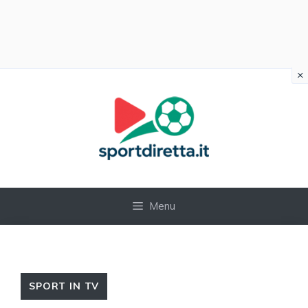
×
Vai
al
contenuto
Menu
SPORT IN TV