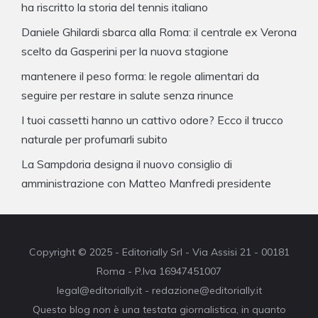
ha riscritto la storia del tennis italiano
Daniele Ghilardi sbarca alla Roma: il centrale ex Verona
scelto da Gasperini per la nuova stagione
mantenere il peso forma: le regole alimentari da
seguire per restare in salute senza rinunce
I tuoi cassetti hanno un cattivo odore? Ecco il trucco
naturale per profumarli subito
La Sampdoria designa il nuovo consiglio di
amministrazione con Matteo Manfredi presidente
Copyright © 2025 - Editorially Srl - Via Assisi 21 - 00181
Roma - P.Iva 16947451007
legal@editorially.it - redazione@editorially.it
Questo blog non è una testata giornalistica, in quanto