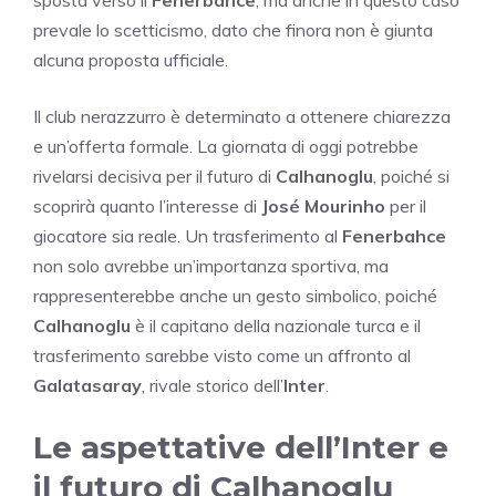
sposta verso il
Fenerbahce
, ma anche in questo caso
prevale lo scetticismo, dato che finora non è giunta
alcuna proposta ufficiale.
Il club nerazzurro è determinato a ottenere chiarezza
e un’offerta formale. La giornata di oggi potrebbe
rivelarsi decisiva per il futuro di
Calhanoglu
, poiché si
scoprirà quanto l’interesse di
José Mourinho
per il
giocatore sia reale. Un trasferimento al
Fenerbahce
non solo avrebbe un’importanza sportiva, ma
rappresenterebbe anche un gesto simbolico, poiché
Calhanoglu
è il capitano della nazionale turca e il
trasferimento sarebbe visto come un affronto al
Galatasaray
, rivale storico dell’
Inter
.
Le aspettative dell’Inter e
il futuro di Calhanoglu