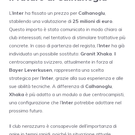
L’
Inter
ha fissato un prezzo per
Calhanoglu
,
stabilendo una valutazione di
25 milioni di euro
.
Questo importo è stato comunicato in modo chiaro ai
club interessati, nel tentativo di stimolare trattative più
concrete. In caso di partenza del regista, l’
Inter
ha già
individuato un possibile sostituto:
Granit Xhaka
. Il
centrocampista svizzero, attualmente in forza al
Bayer Leverkusen
, rappresenta una scelta
strategica per l’
Inter
, grazie alla sua esperienza e alle
sue abilità tecniche. A differenza di
Calhanoglu
,
Xhaka
è più adatto a un modulo a due centrocampisti,
una configurazione che l’
Inter
potrebbe adottare nel
prossimo futuro.
Il club nerazzurro è consapevole dell’importanza di
agire in tempi rapidi, poiché la situazione attuale