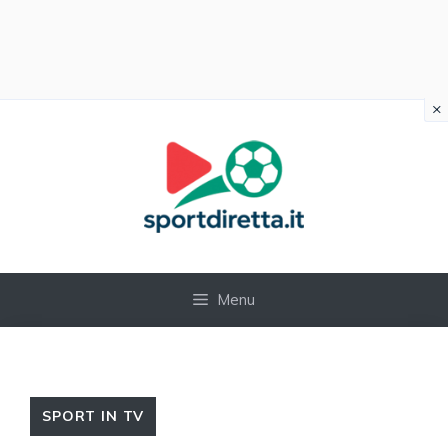
×
Vai
al
contenuto
Menu
SPORT IN TV