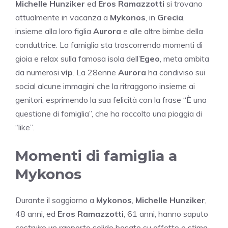
Michelle Hunziker
ed
Eros Ramazzotti
si trovano
attualmente in vacanza a
Mykonos
, in
Grecia
,
insieme alla loro figlia
Aurora
e alle altre bimbe della
conduttrice. La famiglia sta trascorrendo momenti di
gioia e relax sulla famosa isola dell’
Egeo
, meta ambita
da numerosi
vip
. La 28enne
Aurora
ha condiviso sui
social alcune immagini che la ritraggono insieme ai
genitori, esprimendo la sua felicità con la frase “È una
questione di famiglia”, che ha raccolto una pioggia di
“like”.
Momenti di famiglia a
Mykonos
Durante il soggiorno a
Mykonos
,
Michelle Hunziker
,
48 anni, ed
Eros Ramazzotti
, 61 anni, hanno saputo
costruire un rapporto solido basato su affetto e stima