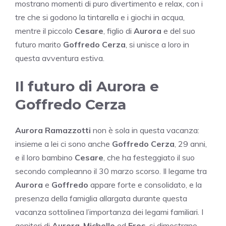
mostrano momenti di puro divertimento e relax, con i
tre che si godono la tintarella e i giochi in acqua,
mentre il piccolo
Cesare
, figlio di
Aurora
e del suo
futuro marito
Goffredo Cerza
, si unisce a loro in
questa avventura estiva.
Il futuro di Aurora e
Goffredo Cerza
Aurora Ramazzotti
non è sola in questa vacanza:
insieme a lei ci sono anche
Goffredo Cerza
, 29 anni,
e il loro bambino
Cesare
, che ha festeggiato il suo
secondo compleanno il 30 marzo scorso. Il legame tra
Aurora
e
Goffredo
appare forte e consolidato, e la
presenza della famiglia allargata durante questa
vacanza sottolinea l’importanza dei legami familiari. I
genitori di
Aurora
,
Michelle
ed
Eros
, si dimostrano