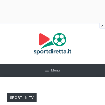
×
Vai
al
contenuto
Menu
SPORT IN TV