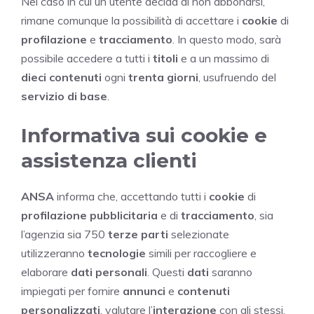
Nel caso in cui un utente decida di non abbonarsi,
rimane comunque la possibilità di accettare i
cookie
di
profilazione
e
tracciamento
. In questo modo, sarà
possibile accedere a tutti i
titoli
e a un massimo di
dieci contenuti
ogni
trenta giorni
, usufruendo del
servizio di base
.
Informativa sui cookie e
assistenza clienti
ANSA
informa che, accettando tutti i
cookie
di
profilazione pubblicitaria
e di
tracciamento
, sia
l’agenzia sia 750
terze parti
selezionate
utilizzeranno
tecnologie
simili per raccogliere e
elaborare
dati personali
. Questi
dati
saranno
impiegati per fornire
annunci
e
contenuti
personalizzati
, valutare l’
interazione
con gli stessi,