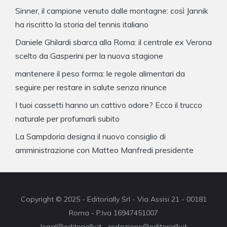
Sinner, il campione venuto dalle montagne: così Jannik
ha riscritto la storia del tennis italiano
Daniele Ghilardi sbarca alla Roma: il centrale ex Verona
scelto da Gasperini per la nuova stagione
mantenere il peso forma: le regole alimentari da
seguire per restare in salute senza rinunce
I tuoi cassetti hanno un cattivo odore? Ecco il trucco
naturale per profumarli subito
La Sampdoria designa il nuovo consiglio di
amministrazione con Matteo Manfredi presidente
Copyright © 2025 - Editorially Srl - Via Assisi 21 - 00181
Roma - P.Iva 16947451007
legal@editorially.it - redazione@editorially.it