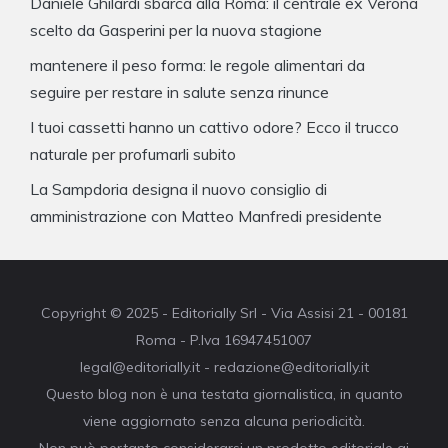
Daniele Ghilardi sbarca alla Roma: il centrale ex Verona
scelto da Gasperini per la nuova stagione
mantenere il peso forma: le regole alimentari da
seguire per restare in salute senza rinunce
I tuoi cassetti hanno un cattivo odore? Ecco il trucco
naturale per profumarli subito
La Sampdoria designa il nuovo consiglio di
amministrazione con Matteo Manfredi presidente
Copyright © 2025 - Editorially Srl - Via Assisi 21 - 00181
Roma - P.Iva 16947451007
legal@editorially.it - redazione@editorially.it
Questo blog non è una testata giornalistica, in quanto
viene aggiornato senza alcuna periodicità.
Non può pertanto considerarsi un prodotto editoriale ai