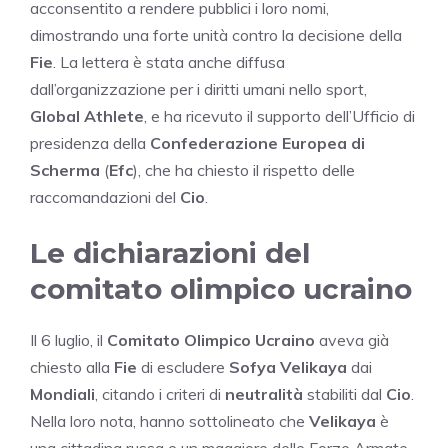
acconsentito a rendere pubblici i loro nomi,
dimostrando una forte unità contro la decisione della
Fie
. La lettera è stata anche diffusa
dall’organizzazione per i diritti umani nello sport,
Global Athlete
, e ha ricevuto il supporto dell’Ufficio di
presidenza della
Confederazione Europea di
Scherma
(
Efc
), che ha chiesto il rispetto delle
raccomandazioni del
Cio
.
Le dichiarazioni del
comitato olimpico ucraino
Il 6 luglio, il
Comitato Olimpico Ucraino
aveva già
chiesto alla
Fie
di escludere
Sofya Velikaya
dai
Mondiali
, citando i criteri di
neutralità
stabiliti dal
Cio
.
Nella loro nota, hanno sottolineato che
Velikaya
è
una cittadina russa e un maggiore delle Forze Armate