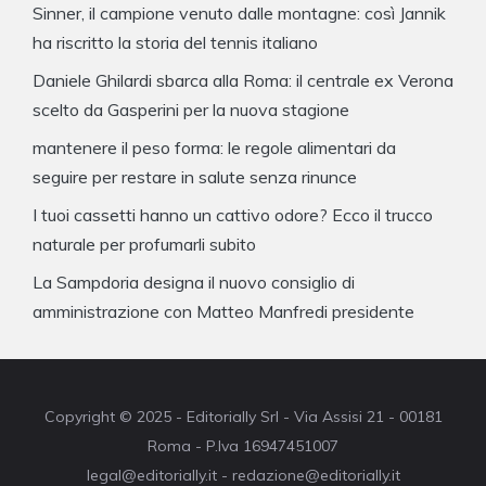
Sinner, il campione venuto dalle montagne: così Jannik
ha riscritto la storia del tennis italiano
Daniele Ghilardi sbarca alla Roma: il centrale ex Verona
scelto da Gasperini per la nuova stagione
mantenere il peso forma: le regole alimentari da
seguire per restare in salute senza rinunce
I tuoi cassetti hanno un cattivo odore? Ecco il trucco
naturale per profumarli subito
La Sampdoria designa il nuovo consiglio di
amministrazione con Matteo Manfredi presidente
Copyright © 2025 - Editorially Srl - Via Assisi 21 - 00181
Roma - P.Iva 16947451007
legal@editorially.it - redazione@editorially.it