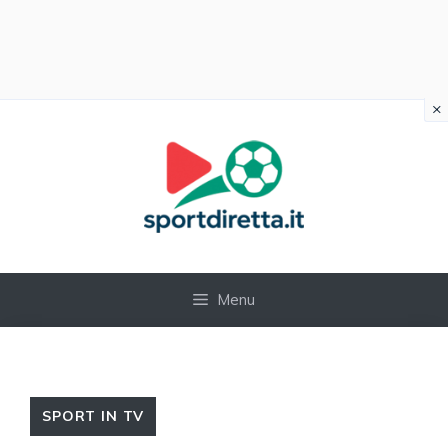
×
Vai
al
contenuto
Menu
SPORT IN TV