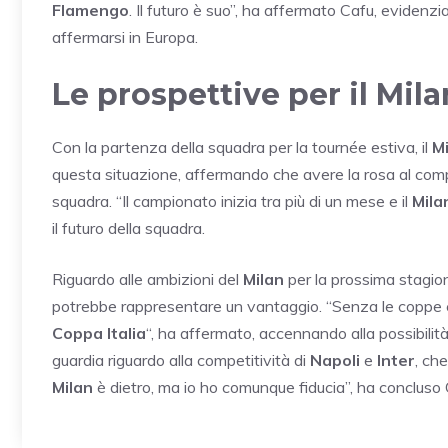
Flamengo
. Il futuro è suo”, ha affermato Cafu, evidenzi
affermarsi in Europa.
Le prospettive per il Mil
Con la partenza della squadra per la tournée estiva, il
M
questa situazione, affermando che avere la rosa al comp
squadra. “Il campionato inizia tra più di un mese e il
Mila
il futuro della squadra.
Riguardo alle ambizioni del
Milan
per la prossima stagio
potrebbe rappresentare un vantaggio. “Senza le coppe e
Coppa Italia
“, ha affermato, accennando alla possibilit
guardia riguardo alla competitività di
Napoli
e
Inter
, ch
Milan
è dietro, ma io ho comunque fiducia”, ha concluso C