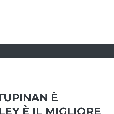
STUPINAN È
EY È IL MIGLIORE