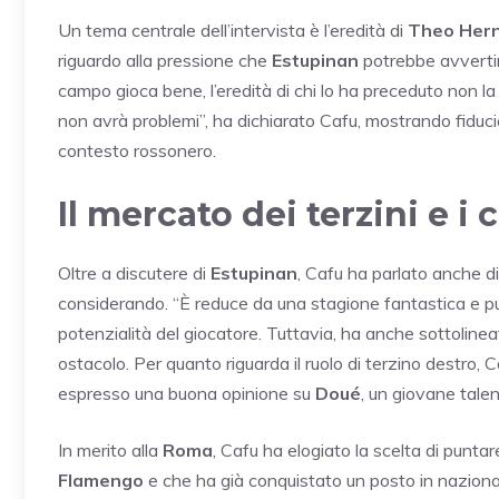
Un tema centrale dell’intervista è l’eredità di
Theo Her
riguardo alla pressione che
Estupinan
potrebbe avvertire
campo gioca bene, l’eredità di chi lo ha preceduto non l
non avrà problemi”, ha dichiarato Cafu, mostrando fiducia
contesto rossonero.
Il mercato dei terzini e i 
Oltre a discutere di
Estupinan
, Cafu ha parlato anche d
considerando. “È reduce da una stagione fantastica e p
potenzialità del giocatore. Tuttavia, ha anche sottoline
ostacolo. Per quanto riguarda il ruolo di terzino destro
espresso una buona opinione su
Doué
, un giovane tale
In merito alla
Roma
, Cafu ha elogiato la scelta di punta
Flamengo
e che ha già conquistato un posto in nazional