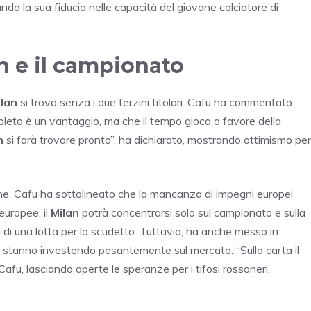
ando la sua fiducia nelle capacità del giovane calciatore di
an e il campionato
ilan
si trova senza i due terzini titolari. Cafu ha commentato
leto è un vantaggio, ma che il tempo gioca a favore della
n
si farà trovare pronto”, ha dichiarato, mostrando ottimismo per
ne, Cafu ha sottolineato che la mancanza di impegni europei
uropee, il
Milan
potrà concentrarsi solo sul campionato e sulla
à di una lotta per lo scudetto. Tuttavia, ha anche messo in
e stanno investendo pesantemente sul mercato. “Sulla carta il
afu, lasciando aperte le speranze per i tifosi rossoneri.