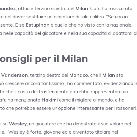
nandez
, attuale terzino sinistro del
Milan
. Cafu ha rassicurato
 nel dover sostituire un giocatore di tale calibro. “Se uno in
a sente. E se
Estupinan
è quello che ho visto con la nazionale,
 nelle capacità del giocatore e nella sua capacità di adattarsi a
consigli per il Milan
i
Vanderson
, terzino destro del
Monaco
, che il
Milan
sta
uò crescere ancora tantissimo”, ha commentato, evidenziando l
ato che il costo del trasferimento potrebbe rappresentare un
, Cafu ha menzionato
Hakimi
come il migliore al mondo, e ha
nto che potrebbe essere un’opzione interessante per i rossoneri.
re su
Wesley
, un giocatore che ha dimostrato il suo valore nel
e. “Wesley è forte, giovane ed è diventato titolare nel