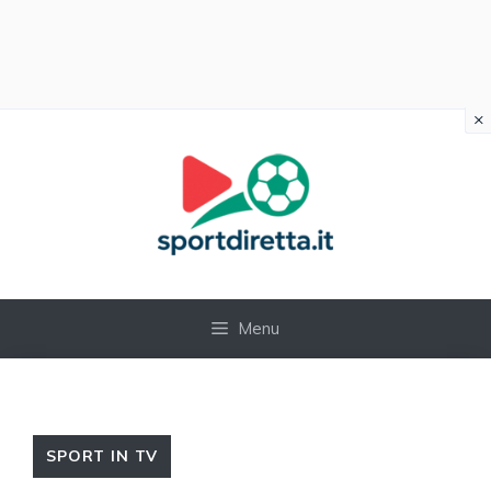
×
Vai
al
contenuto
Menu
SPORT IN TV