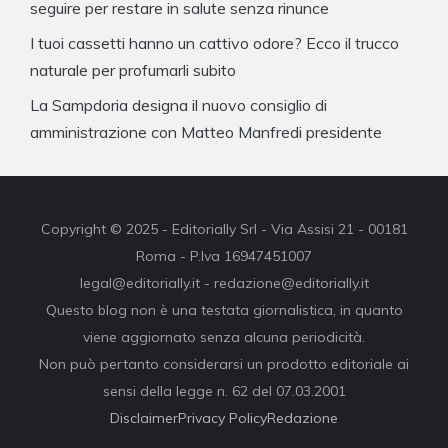
seguire per restare in salute senza rinunce
I tuoi cassetti hanno un cattivo odore? Ecco il trucco
naturale per profumarli subito
La Sampdoria designa il nuovo consiglio di
amministrazione con Matteo Manfredi presidente
Copyright © 2025 - Editorially Srl - Via Assisi 21 - 00181
Roma - P.Iva 16947451007
legal@editorially.it - redazione@editorially.it
Questo blog non è una testata giornalistica, in quanto
viene aggiornato senza alcuna periodicità.
Non può pertanto considerarsi un prodotto editoriale ai
sensi della legge n. 62 del 07.03.2001
Disclaimer
Privacy Policy
Redazione