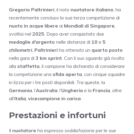
Gregorio Paltrinieri
, il noto
nuotatore italiano
, ha
recentemente concluso la sua terza competizione di
nuoto in acque libere
ai
Mondiali di Singapore
,
svoltisi nel
2025
. Dopo aver conquistato due
medaglie d’argento
nelle distanze di
10
e
5
chilometri
,
Paltrinieri
ha ottenuto un
quarto posto
nella gara di
3 km sprint
. Con il suo sguardo già rivolto
alla
staffetta
, il campione ha dichiarato di considerare
la competizione una
sfida aperta
, con cinque squadre
in lizza per i tre posti disponibili. Tra queste, la
Germania
, l’
Australia
, l’
Ungheria
e la
Francia
, oltre
all’
Italia
,
vicecampione in carica
.
Prestazioni e infortuni
Il
nuotatore
ha espresso soddisfazione per le sue