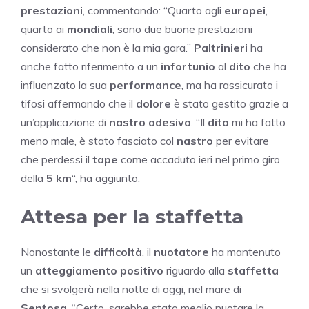
prestazioni
, commentando: “Quarto agli
europei
,
quarto ai
mondiali
, sono due buone prestazioni
considerato che non è la mia gara.”
Paltrinieri
ha
anche fatto riferimento a un
infortunio
al
dito
che ha
influenzato la sua
performance
, ma ha rassicurato i
tifosi affermando che il
dolore
è stato gestito grazie a
un’applicazione di
nastro adesivo
. “Il
dito
mi ha fatto
meno male, è stato fasciato col
nastro
per evitare
che perdessi il
tape
come accaduto ieri nel primo giro
della
5 km
“, ha aggiunto.
Attesa per la staffetta
Nonostante le
difficoltà
, il
nuotatore
ha mantenuto
un
atteggiamento positivo
riguardo alla
staffetta
che si svolgerà nella notte di oggi, nel mare di
Sentosa
. “Certo, sarebbe stato meglio nuotare la