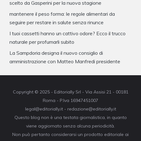
scelto da Gasperini per la nuova stagione
mantenere il peso forma: le regole alimentari da
seguire per restare in salute senza rinunce
I tuoi cassetti hanno un cattivo odore? Ecco il trucco
naturale per profumarli subito
La Sampdoria designa il nuovo consiglio di
amministrazione con Matteo Manfredi presidente
Copyright © 2025 - Editorially Srl - Via Assisi 21 - 00181
Roma - P.Iva 16947451007
legal@editorially.it - redazione@editorially.it
Questo blog non è una testata giornalistica, in quanto
viene aggiornato senza alcuna periodicità.
Non può pertanto considerarsi un prodotto editoriale ai