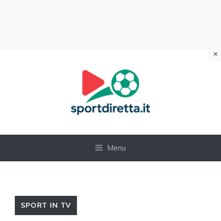
×
Vai
al
contenuto
Menu
SPORT IN TV