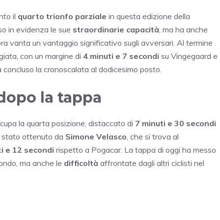
nto il
quarto trionfo parziale
in questa edizione della
so in evidenza le sue
straordinarie capacità
, ma ha anche
ora vanta un vantaggio significativo sugli avversari. Al termine
egiata, con un margine di
4 minuti e 7 secondi
su Vingegaard e
a concluso la cronoscalata al dodicesimo posto.
 dopo la tappa
cupa la quarta posizione, distaccato di
7 minuti e 30 secondi
o è stato ottenuto da
Simone Velasco
, che si trova al
ti e 12 secondi
rispetto a Pogacar. La tappa di oggi ha messo
ondo, ma anche le
difficoltà
affrontate dagli altri ciclisti nel