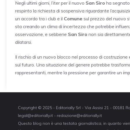
Negli ultimi giorni, l’iter per il nuovo
San Siro
ha segnato a
respinto la richiesta di sospensiva riguardante l’acquisiz
un accordo tra i club e il
Comune
sul prezzo del nuovo sta
sta creando un clima di incertezza che potrebbe influenz
osservazione, e sebbene
San Siro
non sia direttamente
dilatarsi.
Il rischio di un nuovo blocco nel processo di costruzione e 
sul futuro. Una situazione del genere potrebbe trasformars
rappresentanti, mentre la pressione per garantire un i
Copyright © 2025 - Editorially Srl - Via Assisi 21 - 00181
legal@editorially.it - redazione@editorially.it
Questo blog non è una testata giornalistica, in quanto vie