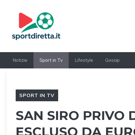
Vai
al
contenuto
Notizie
Sport in Tv
Lifestyle
Gossip
SPORT IN TV
SAN SIRO PRIVO D
ESCLUSO DA EURO