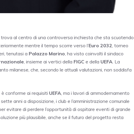
si trova al centro di una controversa inchiesta che sta scuotendo
teriormente mentre il tempo scorre verso l’
Euro 2032
, torneo
ieri, tenutasi a
Palazzo Marino
, ha visto coinvolti il sindaco
rnazionale
, insieme ai vertici della
FIGC
e della
UEFA
. La
ianto milanese, che, secondo le attuali valutazioni, non soddisfa
 è conforme ai requisiti
UEFA
, ma i lavori di ammodernamento
 sette anni a disposizione, i club e l’amministrazione comunale
r evitare di perdere l’opportunità di ospitare eventi di grande
uzione più plausibile, anche se il futuro del progetto resta