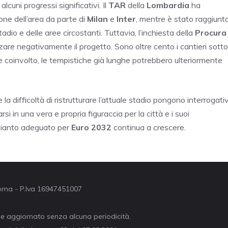
lcuni progressi significativi. Il
TAR
della
Lombardia
ha
ione dell’area da parte di
Milan
e
Inter
, mentre è stato raggiunt
dio e delle aree circostanti. Tuttavia, l’inchiesta della
Procura
are negativamente il progetto. Sono oltre cento i cantieri sotto
 coinvolto, le tempistiche già lunghe potrebbero ulteriormente
la difficoltà di ristrutturare l’attuale stadio pongono interrogativ
i in una vera e propria figuraccia per la città e i suoi
mpianto adeguato per
Euro 2032
continua a crescere.
 Roma - P.Iva 16947451007
ne aggiornato senza alcuna periodicità.