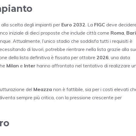
impianto
alla scelta degli impianti per
Euro 2032
. La
FIGC
deve decider
enco iniziale di dieci proposte che include città come
Roma
,
Bari
inque. Attualmente, l’unico stadio che soddisfa tutti i requisiti è
necessitando di lavori, potrebbe rientrare nella lista grazie alla su
e della lista definitiva è fissata per ottobre
2026
, una data
che
Milan
e
Inter
hanno affrontato nel tentativo di realizzare u
rutturazione del
Meazza
non è fattibile, sia per i costi elevati ch
diventa sempre più critica, con la pressione crescente per
iro