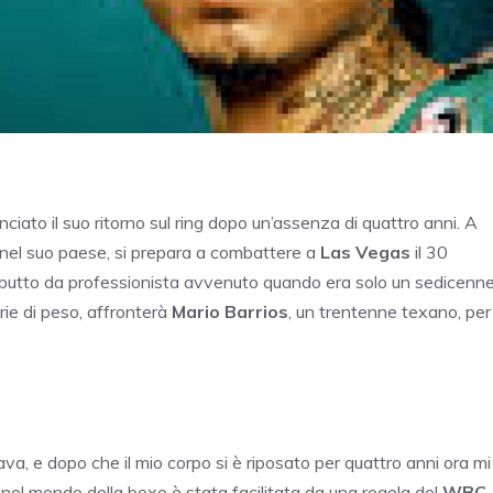
nunciato il suo ritorno sul ring dopo un’assenza di quattro anni. A
ci nel suo paese, si prepara a combattere a
Las Vegas
il 30
butto da professionista avvenuto quando era solo un sedicenne
rie di peso, affronterà
Mario Barrios
, un trentenne texano, per
a, e dopo che il mio corpo si è riposato per quattro anni ora mi
e nel mondo della boxe è stata facilitata da una regola del
WBC
,