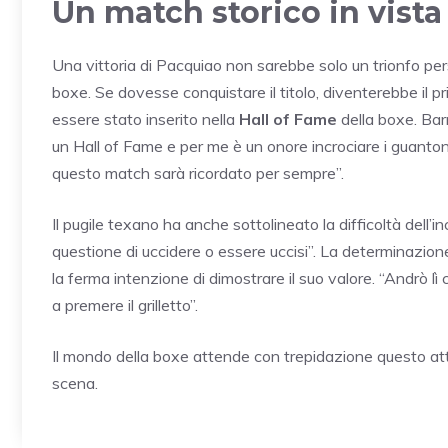
Un match storico in vista
Una vittoria di Pacquiao non sarebbe solo un trionfo p
boxe. Se dovesse conquistare il titolo, diventerebbe il pr
essere stato inserito nella
Hall of Fame
della boxe. Bar
un Hall of Fame e per me è un onore incrociare i guanton
questo match sarà ricordato per sempre”.
Il pugile texano ha anche sottolineato la difficoltà dell’i
questione di uccidere o essere uccisi”. La determinazione
la ferma intenzione di dimostrare il suo valore. “Andrò lì
a premere il grilletto”.
Il mondo della boxe attende con trepidazione questo atte
scena.