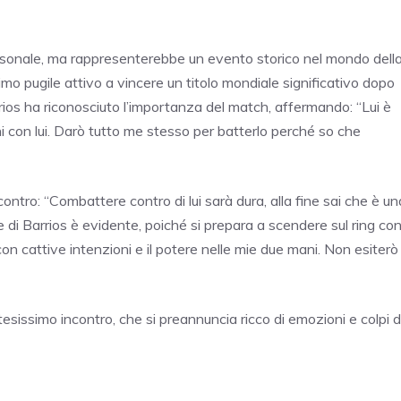
ersonale, ma rappresenterebbe un evento storico nel mondo dell
imo pugile attivo a vincere un titolo mondiale significativo dopo
rios ha riconosciuto l’importanza del match, affermando: “Lui è
i con lui. Darò tutto me stesso per batterlo perché so che
ncontro: “Combattere contro di lui sarà dura, alla fine sai che è un
 di Barrios è evidente, poiché si prepara a scendere sul ring co
 con cattive intenzioni e il potere nelle mie due mani. Non esiterò
sissimo incontro, che si preannuncia ricco di emozioni e colpi d