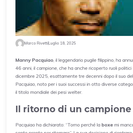
Marco Rivetti
Luglio 18, 2025
Manny Pacquiao
, il leggendario pugile filippino, ha an
46 anni, il campione, che ha anche ricoperto ruoli politi
dicembre 2025, esattamente tre decenni dopo il suo de
Pacquiao, noto per i suoi successi in otto diverse catego
il titolo mondiale dei pesi welter.
Il ritorno di un campione
Pacquiao ha dichiarato: “Torno perché la
boxe
mi mancav
sento pronto per ritornare”. La sua decisione di rientrar