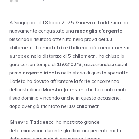
A Singapore, il 18 luglio 2025,
Ginevra Taddeucci
ha
nuovamente conquistato una
medaglia d’argento
,
bissando il risultato ottenuto nella prova dei
10
chilometri
. La
nuotatrice italiana
, già
campionessa
europea
nella distanza di
5 chilometri
, ha chiuso la
gara con un tempo di
1h02’02″3
, assicurandosi così il
primo
argento iridato
nella storia di questa specialità.
L’atleta ha dovuto affrontare la forte concorrenza
dell’australiana
Moesha Johnson
, che ha confermato
il suo dominio vincendo anche in questa occasione,
dopo aver già trionfato nei
10 chilometri
.
Ginevra Taddeucci
ha mostrato grande
determinazione durante gli ultimi cinquecento metri
della gara, cercando di recuperare terreno