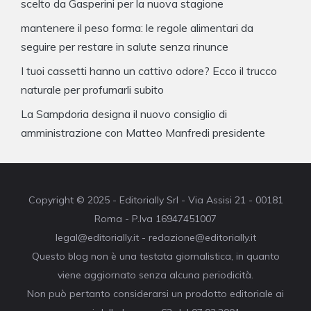
scelto da Gasperini per la nuova stagione
mantenere il peso forma: le regole alimentari da
seguire per restare in salute senza rinunce
I tuoi cassetti hanno un cattivo odore? Ecco il trucco
naturale per profumarli subito
La Sampdoria designa il nuovo consiglio di
amministrazione con Matteo Manfredi presidente
Copyright © 2025 - Editorially Srl - Via Assisi 21 - 00181
Roma - P.Iva 16947451007
legal@editorially.it - redazione@editorially.it
Questo blog non è una testata giornalistica, in quanto
viene aggiornato senza alcuna periodicità.
Non può pertanto considerarsi un prodotto editoriale ai