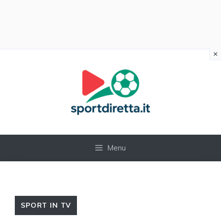
×
Vai
al
contenuto
Menu
SPORT IN TV