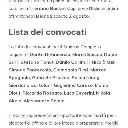
EuroBasket 2025. La prima occasione di confronto
sarà nella
Trentino Basket Cup
, dove l’Italia esordirà
affrontando l’
Islanda
sabato
2 agosto
.
Lista dei convocati
La lista dei convocati per il Training Camp è la
seguente:
Donte DiVincenzo
,
Marco Spissu
,
Dame
Sarr
,
Stefano Tonut
,
Danilo Gallinari
,
Nicolò Melli
,
Simone Fontecchio
,
Giampaolo Ricci
,
Matteo
Spagnolo
,
Gabriele Procida
,
Saliou Niang
,
Giordano Bortolani
,
Guglielmo Caruso
,
Momo
Diouf
,
Riccardo Rossato
,
Luca Severini
,
Nikola
Akele
,
Alessandro Pajola
.
Il raduno rappresenta un’importante opportunità per i
giocatori di affinare la loro intesa e prepararsi al meglio