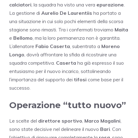
calciatori
, la squadra ha visto una vera
epurazione
.
La gestione di
Aurelio De Laurentiis
ha portato a
una situazione in cui solo pochi elementi della scorsa
stagione sono rimasti. Tra i confermati troviamo
Maita
e
Bellomo
, ma la loro permanenza non è garantita.
L’allenatore
Fabio Caserta
, subentrato a
Moreno
Longo
, dovrà affrontare la sfida di ricostruire una
squadra competitiva.
Caserta
ha già espresso il suo
entusiasmo per il nuovo incarico, sottolineando
l’importanza del supporto dei
tifosi
come base per il
successo.
Operazione “tutto nuovo”
Le scelte del
direttore sportivo
,
Marco Magalini
,
sono state decisive nel delineare il nuovo
Bari
. Con
l’obiettivo di rinnovare completamente la
rosa
, sono