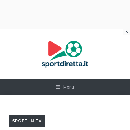
×
Vai
al
contenuto
Menu
SPORT IN TV